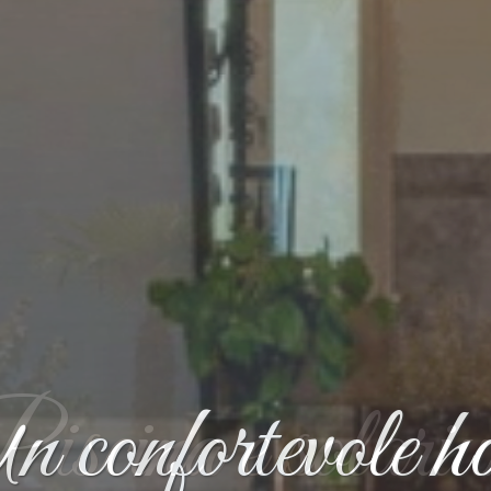
 confortevole ho